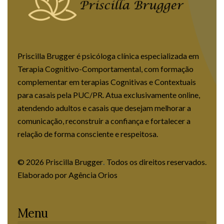
Priscilla Brugger é psicóloga clínica especializada em
Terapia Cognitivo-Comportamental, com formação
complementar em terapias Cognitivas e Contextuais
para casais pela PUC/PR. Atua exclusivamente online,
atendendo adultos e casais que desejam melhorar a
comunicação, reconstruir a confiança e fortalecer a
relação de forma consciente e respeitosa.
© 2026 Priscilla Brugger
.
Todos os direitos reservados.
Elaborado por
Agência Orios
Menu